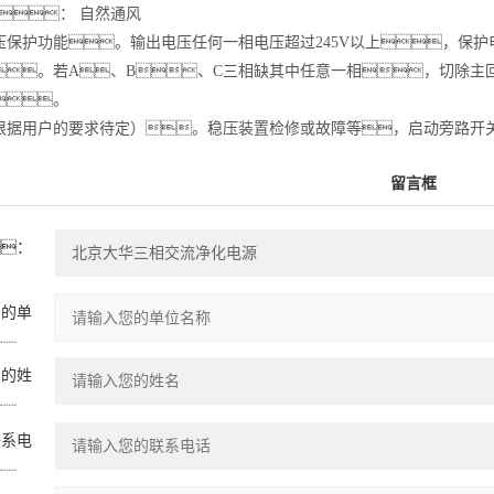
式 ： 自然通风
压保护功能。输出电压任何一相电压超过245V以上，保护
。若A、B、C三相缺其中任意一相，切除主
。
根据用户的要求待定）。稳压装置检修或故障等，启动旁路开
留言框
：
您的单
：
您的姓
：
联系电
：