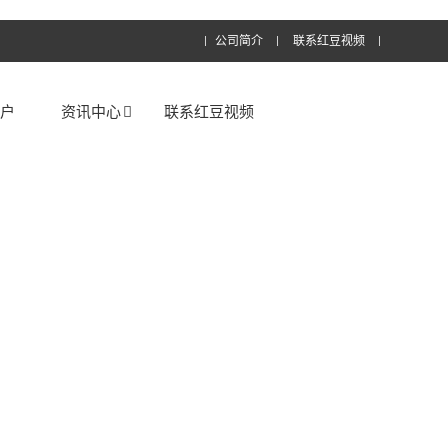
公司简介
联系红豆视频
客户
资讯中心
联系红豆视频