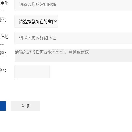
常用邮
：
：
详细地
：
：
：
请输入计算结果
（填写阿拉伯数
字），
如：三加
四=7