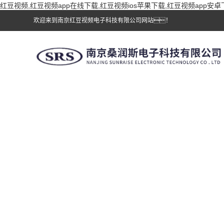
红豆视频,红豆视频app在线下载,红豆视频ios苹果下载,红豆视频app安卓
欢迎来到南京红豆视频电子科技有限公司网站！